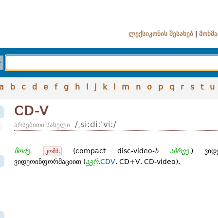
ლექსიკონის შესახებ
|
მოხმა
a
b
c
d
e
f
g
h
i
j
k
l
m
n
o
p
q
r
s
t
u
CD-V
/͵si:di:ʹvi:/
არსებითი სახელი
მოძვ.
(compact disc-video-
ს
აბრევ.
) ვიდე
კომპ.
ვიდეოინფორმაციით (
აგრ.
CDV
, CD+V, CD-video).