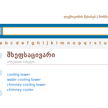
ლექსიკონის შესახებ
|
მოხმა
a
b
c
d
e
f
g
h
i
j
k
l
m
n
o
p
q
r
s
t
u
შხეფსაცივარი
არსებითი სახელი
cooling tower
water cooling tower
chimney cooling tower
chimney cooler