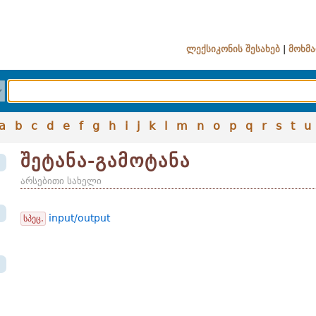
ლექსიკონის შესახებ
|
მოხმა
a
b
c
d
e
f
g
h
i
j
k
l
m
n
o
p
q
r
s
t
u
შეტანა-გამოტანა
არსებითი სახელი
input/output
სპეც.