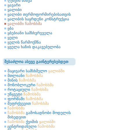
ღუნვის ძაბვა
ყავარი
ყალიბი
ყალიბი თერმოფორმირებისათვის
ყალიბის საყრდენი კონსტრუქცია
ყალიბში ჩამოსხმა
ყბა
ყბებიანი სამსხვრეველა
ყელი
ყელის წარმოქმნა
ყველა ხაზის დაკავებულობა
შესაძლოა ასევე გაინტერესებდეთ
მაცივარი სამსხმელო
ყალიბში
მთლიანი
ჩამოსხმა
მინის
ჩამოსხმა
მონობლოკური
ჩამოსხმა
როტაციული
ჩამოსხმა
უწყვეტი
ჩამოსხმა
ფორმაში
ჩამოსხმა
შეფრქვევით
ჩამოსხმა
ჩამოსხმა
ჩამოსხმა
გამოსადნობი მოდელის
მიხედვით
ჩამოსხმა
ქვიშის
ყალიბში
ცენტრიდანული
ჩამოსხმა