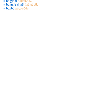
წნევით
ჩამოსხმა
წნევის ქვეშ
ჩამოსხმა
წნეხა
ყალიბში