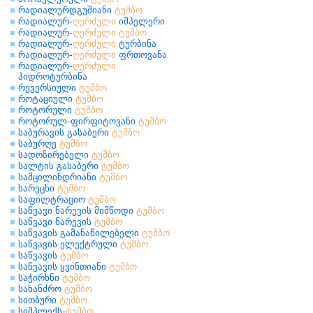
რადიალურდგუშიანი
ტუმბო
რადიალურ-
ღერძული
იმპელერი
რადიალურ-
ღერძული
ტუმბო
რადიალურ-
ღერძული
ტურბინა
რადიალურ-
ღერძული
ფრთოვანა
რადიალურ-
ღერძული
ჰიდროტურბინა
რევერსიული
ტუმბო
როტაციული
ტუმბო
როტორული
ტუმბო
როტორულ-ფირფიტოვანი
ტუმბო
საბურავის გასაბერი
ტუმბო
საბურღე
ტუმბო
სადოზირებელი
ტუმბო
სალტის გასაბერი
ტუმბო
სამცილინდრიანი
ტუმბო
სარეცხი
ტუმბო
საფილტრაციო
ტუმბო
საწვავი ნარევის მიმწოდი
ტუმბო
საწვავი ნარევის
ტუმბო
საწვავის გამანაწილებელი
ტუმბო
საწვავის ელექტრული
ტუმბო
საწვავის
ტუმბო
საწვავის ყვინთიანი
ტუმბო
საჭირხნი
ტუმბო
სახანძრო
ტუმბო
სითბური
ტუმბო
სიმპლექს-
ტუმბო