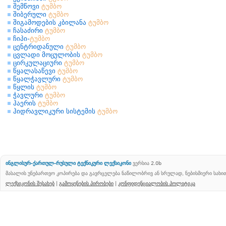
შემწოვი
ტუმბო
შიბერული
ტუმბო
შიგამოდების კბილანა
ტუმბო
ჩასაძირი
ტუმბო
ჩიპი-
ტუმბო
ცენტრიდანული
ტუმბო
ცვლადი მოცულობის
ტუმბო
ცირკულაციური
ტუმბო
წყალასაწევი
ტუმბო
წყალჭავლური
ტუმბო
წყლის
ტუმბო
ჭავლური
ტუმბო
ჰაერის
ტუმბო
ჰიდრავლიკური სისტემის
ტუმბო
ინგლისურ-ქართულ-რუსული ტექნიკური ლექსიკონი
ვერსია 2.0b
მასალის უნებართვო კოპირება და გავრცელება ნაწილობრივ ან სრულად, ნებისმიერი სახ
ლექსიკონის შესახებ
|
გამოყენების პირობები
|
კონფიდენციალობის პოლიტიკა