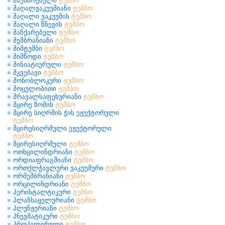
მაუხშოებელი
ტუმბო
მაღალვაკუუმიანი
ტუმბო
მაღალი ვაკუუმის
ტუმბო
მაღალი წნევის
ტუმბო
მაჩქარებელი
ტუმბო
მემბრანიანი
ტუმბო
მიმტუმბი
ტუმბო
მიმწოდი
ტუმბო
მინიატიურული
ტუმბო
მკვებავი
ტუმბო
მონობლოკური
ტუმბო
მოცულობითი
ტუმბო
მრავალსაფეხურიანი
ტუმბო
მცირე ზომის
ტუმბო
მცირე სიღრმის ჭის ეჟექტორული
ტუმბო
მცირესიღრმული ეჟექტორული
ტუმბო
მცირესიღრმული
ტუმბო
ოთხცილინდრიანი
ტუმბო
ორდიაფრაგმიანი
ტუმბო
ორთქლჭავლური ვაკუუმური
ტუმბო
ორმემბრანიანი
ტუმბო
ორცილინდრიანი
ტუმბო
პერისტალტიკური
ტუმბო
პლანსაყელურიანი
ტუმბო
პლუნჟერიანი
ტუმბო
პნევმატიკური
ტუმბო
პროპელერული
ტუმბო