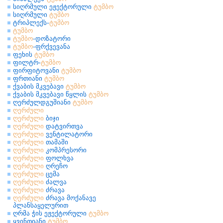
სიღრმული ეჟექტორული
ტუმბო
სიღრმული
ტუმბო
ტრიპლექს-
ტუმბო
ტუმბო
ტუმბო
-დოზატორი
ტუმბო
-ფრქვევანა
ფეხის
ტუმბო
ფილტრ-
ტუმბო
ფირფიტოვანი
ტუმბო
ფრთიანი
ტუმბო
ქვაბის მკვებავი
ტუმბო
ქვაბის მკვებავი წყლის
ტუმბო
ღერძულდგუშიანი
ტუმბო
ღერძული
ღერძული
ბიჯი
ღერძული
დატვირთვა
ღერძული
ვენტილატორი
ღერძული
თამაში
ღერძული
კომპრესორი
ღერძული
ფოლხვა
ღერძული
ღრეჩო
ღერძული
ცემა
ღერძული
ძალვა
ღერძული
ძრავა
ღერძული
ძრავა მოქანავე
პლანსაყელურით
ღრმა ჭის ეჟექტორული
ტუმბო
ყვინთიანი
ტუმბო