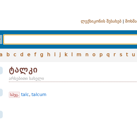
ლექსიკონის შესახებ
|
მოხმა
a
b
c
d
e
f
g
h
i
j
k
l
m
n
o
p
q
r
s
t
u
ტალკი
არსებითი სახელი
talc
,
talcum
სპეც.