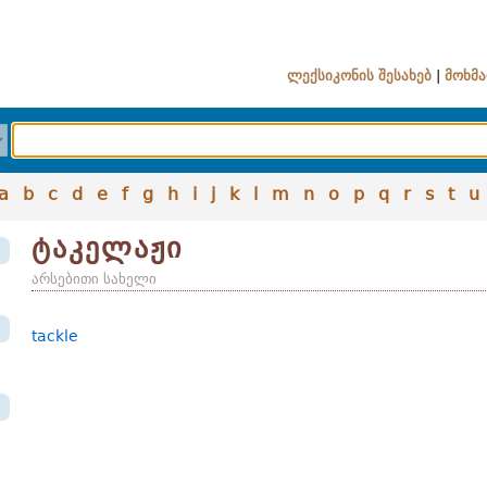
ლექსიკონის შესახებ
|
მოხმა
a
b
c
d
e
f
g
h
i
j
k
l
m
n
o
p
q
r
s
t
u
ტაკელაჟი
არსებითი სახელი
tackle