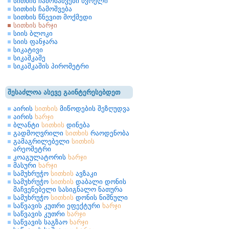
სითხის ჩამოსაშვები ხვრელი
სითხის ჩამოშვება
სითხის წნევით მოქმედი
სითხის ხარჯი
სიის ბლოკი
სიის ფანჯარა
სიკატივი
სიკაშკაშე
სიკაშკაშის პირომეტრი
შესაძლოა ასევე გაინტერესებდეთ
აირის
სითხის
მიწოდების შეზღუდვა
აირის
ხარჯი
ბლანტი
სითხის
დინება
გადმოღვრილი
სითხის
რაოდენობა
გამაგრილებელი
სითხის
არეომეტრი
კოაგულატორის
ხარჯი
მასური
ხარჯი
სამუხრუჭო
სითხის
ავზაკი
სამუხრუჭო
სითხის
დაბალი დონის
მაჩვენებელი სასიგნალო ნათურა
სამუხრუჭო
სითხის
დონის ნიშნული
საწვავის კუთრი ეფექტური
ხარჯი
საწვავის კუთრი
ხარჯი
საწვავის საგზაო
ხარჯი