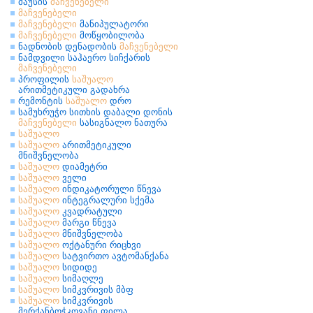
მაუსის
მაჩვენებელი
მაჩვენებელი
მაჩვენებელი
მანიპულატორი
მაჩვენებელი
მოწყობილობა
ნადნობის დენადობის
მაჩვენებელი
ნამდვილი საჰაერო სიჩქარის
მაჩვენებელი
პროფილის
საშუალო
არითმეტიკული გადახრა
რემონტის
საშუალო
დრო
სამუხრუჭო სითხის დაბალი დონის
მაჩვენებელი
სასიგნალო ნათურა
საშუალო
საშუალო
არითმეტიკული
მნიშვნელობა
საშუალო
დიამეტრი
საშუალო
ველი
საშუალო
ინდიკატორული წნევა
საშუალო
ინტეგრალური სქემა
საშუალო
კვადრატული
საშუალო
მარგი წნევა
საშუალო
მნიშვნელობა
საშუალო
ოქტანური რიცხვი
საშუალო
სატვირთო ავტომანქანა
საშუალო
სიდიდე
საშუალო
სიმაღლე
საშუალო
სიმკვრივის მბფ
საშუალო
სიმკვრივის
მერქანბოჭკოვანი ფილა