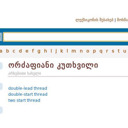
ლექსიკონის შესახებ
|
მოხმა
a
b
c
d
e
f
g
h
i
j
k
l
m
n
o
p
q
r
s
t
u
ორძაფიანი კუთხვილი
არსებითი სახელი
double-lead thread
double-start thread
two start thread