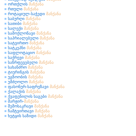
ორთქლის
მანქანა
რთული
მანქანა
როტაციულ-საჭედი
მანქანა
საბურღი
მანქანა
სათიბი
მანქანა
სალექი
მანქანა
სამოქლონავი
მანქანა
საპრიალებელი
მანქანა
სატვირთო
მანქანა
სატკეპნი
მანქანა
საფლოტაციო
მანქანა
საქრევი
მანქანა
საწრფევებელი
მანქანა
სახანძრო
მანქანა
ტიურინგის
მანქანა
უგზოობის
მანქანა
უმძღოლო
მანქანა
ფასონურ-საფრეზავი
მანქანა
ქალაქის
მანქანა
ქვაფენილის საგები
მანქანა
შარჟირ-
მანქანა
შემოსაკრავი
მანქანა
ჩამტვირთავი
მანქანა
ხეტყის საზიდი
მანქანა