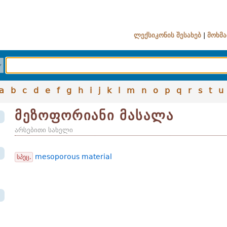
ლექსიკონის შესახებ
|
მოხმა
a
b
c
d
e
f
g
h
i
j
k
l
m
n
o
p
q
r
s
t
u
მეზოფორიანი მასალა
არსებითი სახელი
mesoporous material
სპეც.