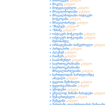
მიწისქვეშა
კაბელი
მოკლე
კაბელი
მოტყვიავებული
კაბელი
მრავალმოდიანი
კაბელი
მრავალმოდიანი ოპტიკურ-
ბოჭკოვანი
კაბელი
მრავალძარღვა
კაბელი
"მსუბუქი
კაბელი
"
"მძიმე
კაბელი
"
ოპტიკურ-ბოჭკოვანი
კაბელი
ოპტიკურ-ბოჭკოვანი
კაბელი
შენობამდე
ორსადენიანი სიმეტრიული
კაბელ
პირდაპირი
კაბელი
პლენუმ-
კაბელი
რაიზერ-
კაბელი
სააბონენტო
კაბელი
საერთოეკრანიანი
კაბელი
საერთოეკრანიანი
მრავალძარღვიანი
კაბელი
სართულიდან სართულამდე
ამავალი
კაბელი
ტყვიით შემოსილი
კაბელი
ტყვიისგარსიანი
კაბელი
უმოდემო
კაბელი
უშუალოდ მიწაში ჩასადები
კაბელ
შემაერთებელი
კაბელი
შემყვანი
კაბელი
შენობაში ელექტროდენის შემყვან