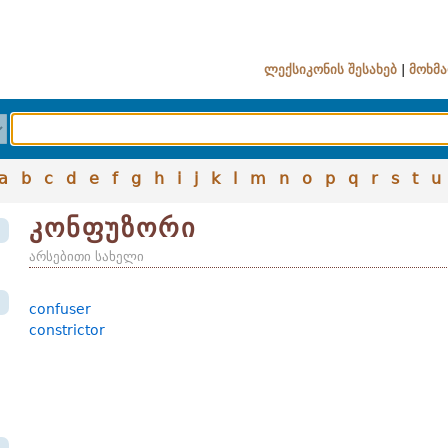
ლექსიკონის შესახებ
|
მოხმა
a
b
c
d
e
f
g
h
i
j
k
l
m
n
o
p
q
r
s
t
u
კონფუზორი
არსებითი სახელი
confuser
constrictor