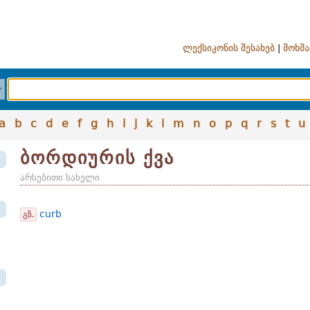
ლექსიკონის შესახებ
|
მოხმა
a
b
c
d
e
f
g
h
i
j
k
l
m
n
o
p
q
r
s
t
u
ბორდიურის ქვა
არსებითი სახელი
curb
გზ.