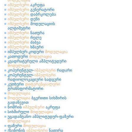
მოდულაცია
იმპულსური
აკრეფა
იმპულსური
გენერატორი
იმპულსური
დაბრკოლება
იმპულსური
დენი
იმპულსური
მოდულაციის
ალტიმეტრი
იმპულსური
ნათურა
იმპულსური
რელე
იმპულსური
ძაბვა
იმპულსური
ხმაური
იმპულსურ-კოდური
მოდულაცია
კათოდური
მოდულაცია
კვადრატურული ამპლიტუდური
მოდულაცია
კოჰერენტულ-
იმპულსური
რადარი
კოჰერენტულ-
იმპულსური
რადიოლოკაციური სადგური
კუთხური
დიფერენციალური
ტრანსფორმატორი
მოდულაცია
მოდულაცია
ბგერითი სიხშირის
გადაწევით
ნომრის
იმპულსური
აკრეფა
სიხშირული
მოდულაცია
უგადამტანო ამპლიტუდურ-ფაზური
მოდულაცია
ფაზური
მოდულაცია
ქსენონის
იმპულსური
ნათურა