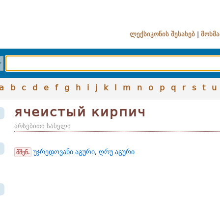
ლექსიკონის შესახებ
|
მოხმა
a
b
c
d
e
f
g
h
i
j
k
l
m
n
o
p
q
r
s
t
u
ячеистый кирпич
არსებითი სახელი
უჯრედოვანი აგური
,
ღრუ აგური
მშენ.