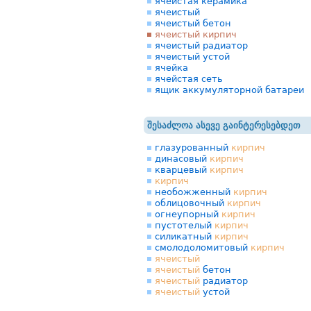
ячеистая керамика
ячеистый
ячеистый бетон
ячеистый кирпич
ячеистый радиатор
ячеистый устой
ячейка
ячейстая сеть
ящик аккумуляторной батареи
შესაძლოა ასევე გაინტერესებდეთ
глазурованный
кирпич
динасовый
кирпич
кварцевый
кирпич
кирпич
необожженный
кирпич
облицовочный
кирпич
огнеупорный
кирпич
пустотелый
кирпич
силикатный
кирпич
смолодоломитовый
кирпич
ячеистый
ячеистый
бетон
ячеистый
радиатор
ячеистый
устой