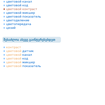
цветовой канал
цветовой код
цветовой контраст
цветовой микшер
цветовой показатель
цветоделение
цветопередача
цезий
შესაძლოა ასევე გაინტერესებდეთ
контраст
цветовой
датчик
цветовой
канал
цветовой
код
цветовой
микшер
цветовой
показатель