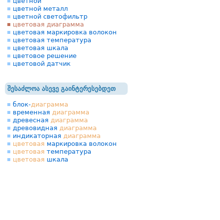
цветной
цветной металл
цветной светофильтр
цветовая диаграмма
цветовая маркировка волокон
цветовая температура
цветовая шкала
цветовое решение
цветовой датчик
შესაძლოა ასევე გაინტერესებდეთ
блок-
диаграмма
временная
диаграмма
древесная
диаграмма
древовидная
диаграмма
индикаторная
диаграмма
цветовая
маркировка волокон
цветовая
температура
цветовая
шкала