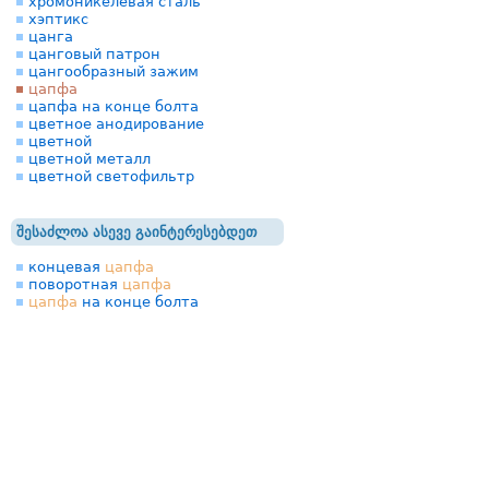
хромоникелевая сталь
хэптикс
цанга
цанговый патрон
цангообразный зажим
цапфа
цапфа на конце болта
цветное анодирование
цветной
цветной металл
цветной светофильтр
შესაძლოა ასევე გაინტერესებდეთ
концевая
цапфа
поворотная
цапфа
цапфа
на конце болта