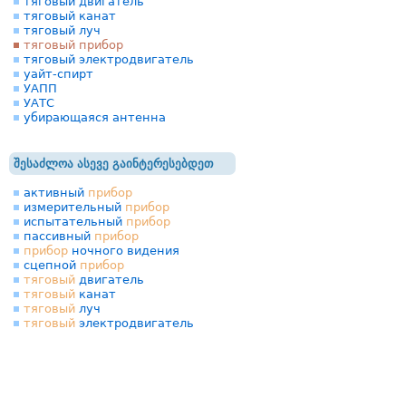
тяговый двигатель
тяговый канат
тяговый луч
тяговый прибор
тяговый электродвигатель
уайт-спирт
УАПП
УАТС
убирающаяся антенна
შესაძლოა ასევე გაინტერესებდეთ
активный
прибор
измерительный
прибор
испытательный
прибор
пассивный
прибор
прибор
ночного видения
сцепной
прибор
тяговый
двигатель
тяговый
канат
тяговый
луч
тяговый
электродвигатель