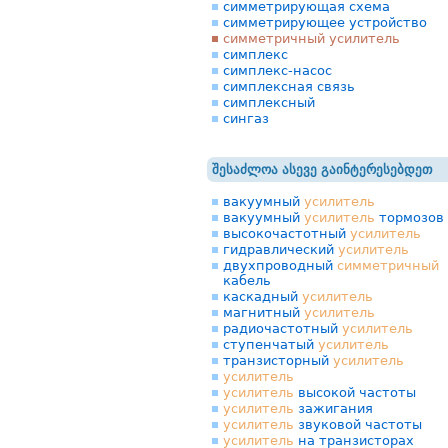
симметрирующая схема
симметрирующее устройство
симметричный усилитель
симплекс
симплекс-насос
симплексная связь
симплексный
сингаз
შესაძლოა ასევე გაინტერესებდეთ
вакуумный
усилитель
вакуумный
усилитель
тормозов
высокочастотный
усилитель
гидравлический
усилитель
двухпроводный
симметричный
кабель
каскадный
усилитель
магнитный
усилитель
радиочастотный
усилитель
ступенчатый
усилитель
транзисторный
усилитель
усилитель
усилитель
высокой частоты
усилитель
зажигания
усилитель
звуковой частоты
усилитель
на транзисторах