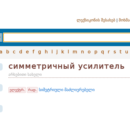
ლექსიკონის შესახებ
|
მოხმა
a
b
c
d
e
f
g
h
i
j
k
l
m
n
o
p
q
r
s
t
u
симметричный усилитель
არსებითი სახელი
სიმეტრიული მაძლიერებელი
ელექტრ.
რად.