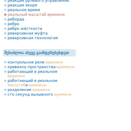
реакция рулевого управления
реакция якоря
реальное время
реальный масштаб времени
реборда
ребро
ребро жёсткости
реверсивная муфта
реверсивная технология
შესაძლოა ასევე გაინტერესებდეთ
контрольное реле
времени
кривизна пространства-
времени
работающий в реальном
времени
работающий в реальном
масштаб
е
времени
разделение
времени
сто секунд вызывного
времени