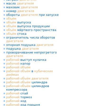
масло
двигателя
маховик
двигателя
номер
двигателя
обороты
двигателя
при запуске
объём
объём
выпуска
объём
выпуска продукции
объём
мёртвого пространства
объём
стока
ограничитель числа оборотов
двигателя
опорная подушка
двигателя
подушка
двигателя
проворачивание непрогретого
двигателя
рабочий
выступ кулачка
рабочий
напор
рабочий
объём
рабочий
объём
в
кубических
дюймах
рабочий
объём
двигателя
рабочий
объём
цилиндра
рабочий
объём
цилиндров
компрессора
рабочий
спай
рабочий
тормоз
рабочий
ход
рабочий
ход поршня