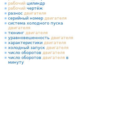
рабочий
цилиндр
рабочий
чертёж
разнос
двигателя
серийный номер
двигателя
система холодного пуска
двигателя
тюнинг
двигателя
уравновешенность
двигателя
характеристики
двигателя
холодный запуск
двигателя
число оборотов
двигателя
число оборотов
двигателя
в
минуту