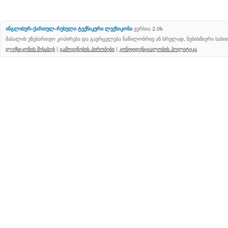
ინგლისურ-ქართულ-რუსული ტექნიკური ლექსიკონი
ვერსია 2.0b
მასალის უნებართვო კოპირება და გავრცელება ნაწილობრივ ან სრულად, ნებისმიერი სახ
ლექსიკონის შესახებ
|
გამოყენების პირობები
|
კონფიდენციალობის პოლიტიკა