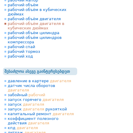
рабочий напор
рабочий объём
рабочий объём в кубических
дюймах
рабочий объём двигателя
рабочий объём двигателя в
кубических дюймах
рабочий объём цилиндра
рабочий объём цилиндров
компрессора
рабочий спай
рабочий тормоз
рабочий ход
შესაძლოა ასევე გაინტერესებდეთ
давление в картере
двигателя
датчик числа оборотов
двигателя
забойный
рабочий
запуск горячего
двигателя
запуск
двигателя
запуск
двигателя
рукояткой
капитальный ремонт
двигателя
коэффициент полезного
действия
двигателя
кпд
двигателя
литраж
двигателя