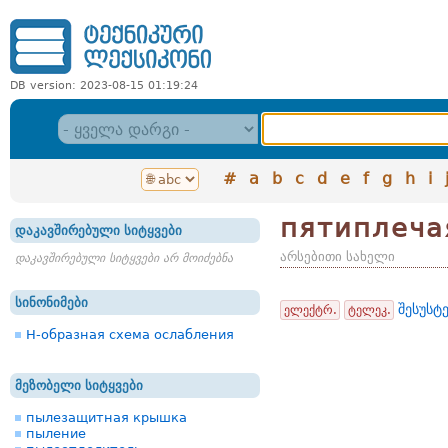
DB version: 2023-08-15 01:19:24
#
a
b
c
d
e
f
g
h
i
пятиплеча
დაკავშირებული სიტყვები
არსებითი სახელი
დაკავშირებული სიტყვები არ მოიძებნა
სინონიმები
შესუსტე
ელექტრ.
ტელეკ.
H-образная схема ослабления
მეზობელი სიტყვები
пылезащитная крышка
пыление