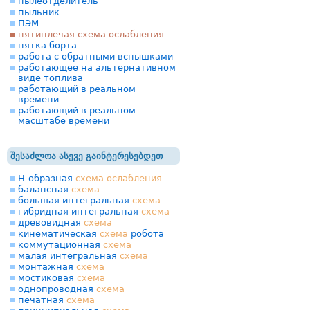
пылеотделитель
пыльник
ПЭМ
пятиплечая схема ослабления
пятка борта
работа с обратными вспышками
работающее на альтернативном
виде топлива
работающий в реальном
времени
работающий в реальном
масштабе времени
შესაძლოა ასევე გაინტერესებდეთ
H-образная
схема
ослабления
балансная
схема
большая интегральная
схема
гибридная интегральная
схема
древовидная
схема
кинематическая
схема
робота
коммутационная
схема
малая интегральная
схема
монтажная
схема
мостиковая
схема
однопроводная
схема
печатная
схема