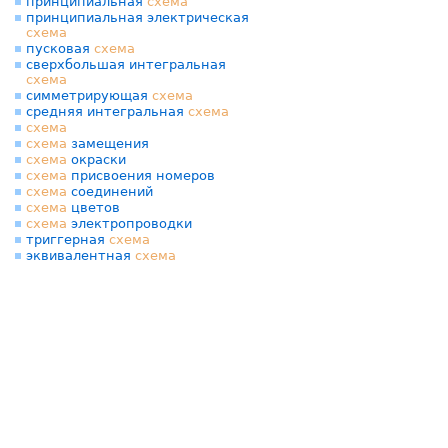
принципиальная
схема
принципиальная электрическая
схема
пусковая
схема
сверхбольшая интегральная
схема
симметрирующая
схема
средняя интегральная
схема
схема
схема
замещения
схема
окраски
схема
присвоения номеров
схема
соединений
схема
цветов
схема
электропроводки
триггерная
схема
эквивалентная
схема