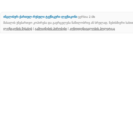
ინგლისურ-ქართულ-რუსული ტექნიკური ლექსიკონი
ვერსია 2.0b
მასალის უნებართვო კოპირება და გავრცელება ნაწილობრივ ან სრულად, ნებისმიერი სახ
ლექსიკონის შესახებ
|
გამოყენების პირობები
|
კონფიდენციალობის პოლიტიკა