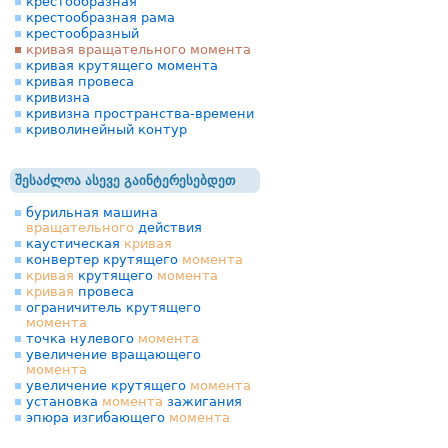
крестообразная
крестообразная рама
крестообразный
кривая вращательного момента
кривая крутящего момента
кривая провеса
кривизна
кривизна пространства-времени
криволинейный контур
შესაძლოა ასევე გაინტერესებდეთ
бурильная машина
вращательного
действия
каустическая
кривая
конвертер крутящего
момента
кривая
крутящего
момента
кривая
провеса
ограничитель крутящего
момента
точка нулевого
момента
увеличение вращающего
момента
увеличение крутящего
момента
установка
момента
зажигания
эпюра изгибающего
момента