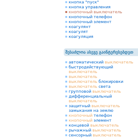
кнопка "пуск"
кнопка управления
кнопочный выключатель
кнопочный телефон
кнопочный элемент
коагулянт
коагулят
коагуляция
შესაძლოა ასევე გაინტერესებდეთ
автоматический
выключатель
быстродействующий
выключатель
выключатель
выключатель
блокировки
выключатель
света
групповой
выключатель
дифференциальный
выключатель
защитный
выключатель
замыкания на землю
кнопочный
телефон
кнопочный
элемент
концевой
выключатель
рычажный
выключатель
сенсорный
выключатель