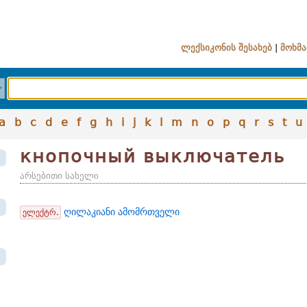
ლექსიკონის შესახებ
|
მოხმა
a
b
c
d
e
f
g
h
i
j
k
l
m
n
o
p
q
r
s
t
u
кнопочный выключатель
არსებითი სახელი
ღილაკიანი ამომრთველი
ელექტრ.