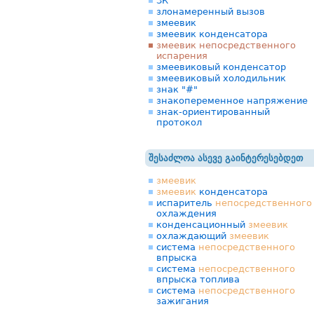
ЗК
злонамеренный вызов
змеевик
змеевик конденсатора
змеевик непосредственного
испарения
змеевиковый конденсатор
змеевиковый холодильник
знак "#"
знакопеременное напряжение
знак-ориентированный
протокол
შესაძლოა ასევე გაინტერესებდეთ
змеевик
змеевик
конденсатора
испаритель
непосредственного
охлаждения
конденсационный
змеевик
охлаждающий
змеевик
система
непосредственного
впрыска
система
непосредственного
впрыска топлива
система
непосредственного
зажигания