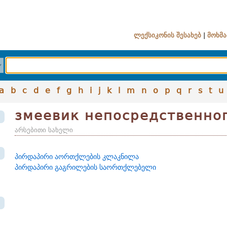
ლექსიკონის შესახებ
|
მოხმა
a
b
c
d
e
f
g
h
i
j
k
l
m
n
o
p
q
r
s
t
u
змеевик непосредственно
არსებითი სახელი
პირდაპირი აორთქლების კლაკნილა
პირდაპირი გაგრილების საორთქლებელი