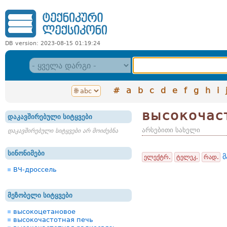
DB version: 2023-08-15 01:19:24
#
a
b
c
d
e
f
g
h
i
высокочас
დაკავშირებული სიტყვები
არსებითი სახელი
დაკავშირებული სიტყვები არ მოიძებნა
სინონიმები
მ
ელექტრ.
ტელეკ.
რად.
ВЧ-дроссель
მეზობელი სიტყვები
высокоцетановое
высокочастотная печь