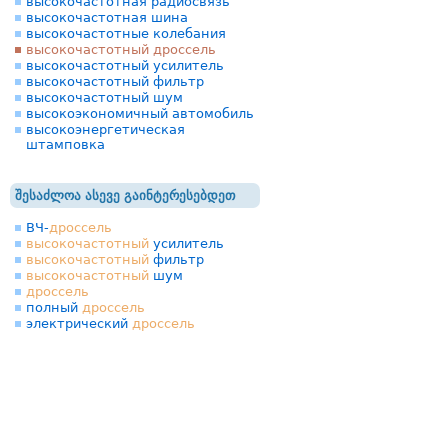
высокочастотная радиосвязь
высокочастотная шина
высокочастотные колебания
высокочастотный дроссель
высокочастотный усилитель
высокочастотный фильтр
высокочастотный шум
высокоэкономичный автомобиль
высокоэнергетическая
штамповка
შესაძლოა ასევე გაინტერესებდეთ
ВЧ-
дроссель
высокочастотный
усилитель
высокочастотный
фильтр
высокочастотный
шум
дроссель
полный
дроссель
электрический
дроссель