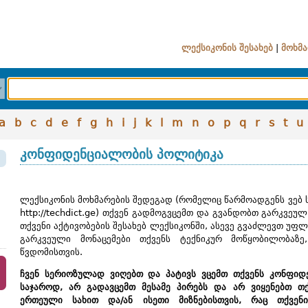
ლექსიკონის შესახებ
|
მოხმა
a
b
c
d
e
f
g
h
i
j
k
l
m
n
o
p
q
r
s
t
u
კონფიდენციალობის პოლიტიკა
ლექსიკონის მოხმარების შედეგად (რომელიც წარმოადგენს ვებ 
http://techdict.ge) თქვენ გადმოგვცემთ და გვანდობთ გარკვეუ
თქვენი აქტივობების შესახებ ლექსიკონში, ასევე გვაძლევთ უფ
გარკვეული მონაცემები თქვენს ტექნიკურ მოწყობილობაზე
წვდომისთვის.
ჩვენ სერიოზულად ვიღებთ და პატივს ვცემთ თქვენს კონფიდე
საჯაროდ, არ გადავცემთ მესამე პირებს და არ ვიყენებთ თ
ერთეული სახით და/ან ისეთი მიზნებისთვის, რაც თქვენ