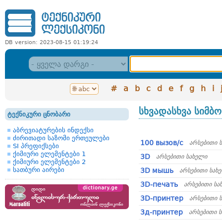
DB version: 2023-08-15 01:19:24
#
a
b
c
d
e
f
g
h
i
სხვადასხვა სიმბ
ტექნიკური ცნობარი
აბრევიატურების ინდექსი
ძირითადი საზომი ერთეულები
100 вызов/с
არსებითი 
SI პრეფიქსები
ქიმიური ელემენტები 1
3D
არსებითი სახელი
ქიმიური ელემენტები 2
სათბური აირები
3D мышь
არსებითი სახ
3D-печать
არსებითი სა
3D-принтер
არსებითი 
3д-принтер
არსებითი 