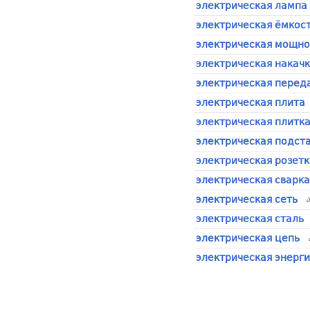
электрическая лампа
электрическая ёмкос
электрическая мощно
электрическая накач
электрическая перед
электрическая плита
электрическая плитк
электрическая подст
электрическая розетк
электрическая сварка
электрическая сеть
электрическая сталь
электрическая цепь
электрическая энерги