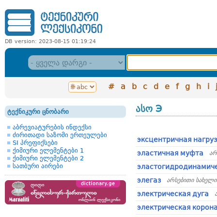
DB version: 2023-08-15 01:19:24
#
a
b
c
d
e
f
g
h
i
ასო Э
ტექნიკური ცნობარი
აბრევიატურების ინდექსი
ძირითადი საზომი ერთეულები
эксцентричная нагру
SI პრეფიქსები
ქიმიური ელემენტები 1
эластичная муфта
არ
ქიმიური ელემენტები 2
სათბური აირები
эластогидродинамиче
элегаз
არსებითი სახელი
электрическая дуга
электрическая корон