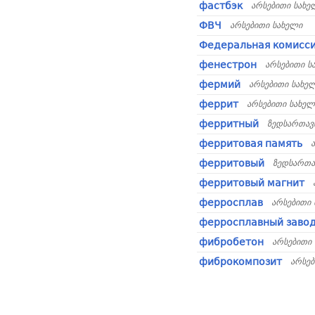
фастбэк
არსებითი სახე
ФВЧ
არსებითი სახელი
Федеральная комисси
фенестрон
არსებითი ს
фермий
არსებითი სახე
феррит
არსებითი სახელ
ферритный
ზედსართავ
ферритовая память
ферритовый
ზედსართა
ферритовый магнит
ферросплав
არსებითი 
ферросплавный заво
фибробетон
არსებითი
фиброкомпозит
არსებ