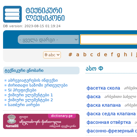
DB version: 2023-08-15 01:19:24
#
a
b
c
d
e
f
g
h
i
ასო Ф
ტექნიკური ცნობარი
აბრევიატურების ინდექსი
ძირითადი საზომი ერთეულები
фасетка скола
არსები
SI პრეფიქსები
ქიმიური ელემენტები 1
фаска
არსებითი სახელი
ქიმიური ელემენტები 2
სათბური აირები
фаска клапана
არსებ
фаска седла клапана
фасонная отвёртка
ა
фасонно-фрезерный 