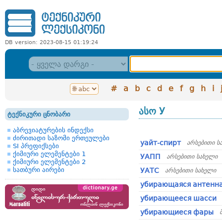
DB version: 2023-08-15 01:19:24
#
a
b
c
d
e
f
g
h
i
ასო У
ტექნიკური ცნობარი
აბრევიატურების ინდექსი
ძირითადი საზომი ერთეულები
уайт-спирт
არსებითი ს
SI პრეფიქსები
ქიმიური ელემენტები 1
УАПП
არსებითი სახელი
ქიმიური ელემენტები 2
სათბური აირები
УАТС
არსებითი სახელი
убирающаяся антенн
убирающееся шасси
убирающиеся фары