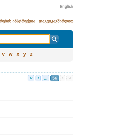
English
რების ინსტრუქცია
|
დაგვიკავშირდით
v
w
x
y
z
‹‹
‹
...
56
›
››