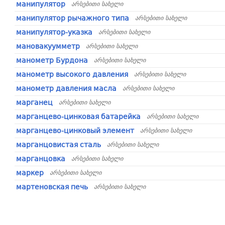
манипулятор
არსებითი სახელი
манипулятор рычажного типа
არსებითი სახელი
манипулятор-указка
არსებითი სახელი
мановакуумметр
არსებითი სახელი
манометр Бурдона
არსებითი სახელი
манометр высокого давления
არსებითი სახელი
манометр давления масла
არსებითი სახელი
марганец
არსებითი სახელი
марганцево-цинковая батарейка
არსებითი სახელი
марганцево-цинковый элемент
არსებითი სახელი
марганцовистая сталь
არსებითი სახელი
марганцовка
არსებითი სახელი
маркер
არსებითი სახელი
мартеновская печь
არსებითი სახელი