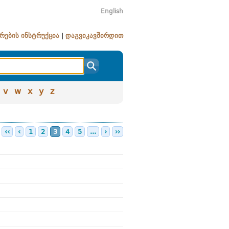
English
რების ინსტრუქცია
|
დაგვიკავშირდით
v
w
x
y
z
‹‹
‹
1
2
3
4
5
...
›
››