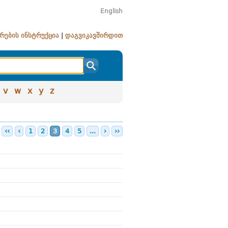
English
რების ინსტრუქცია
|
დაგვიკავშირდით
v
w
x
y
z
‹‹
‹
1
2
3
4
5
...
›
››