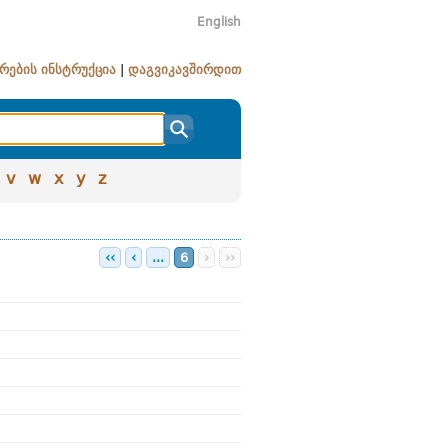
English
რების ინსტრუქცია
|
დაგვიკავშირდით
v
w
x
y
z
‹‹
‹
...
6
›
››