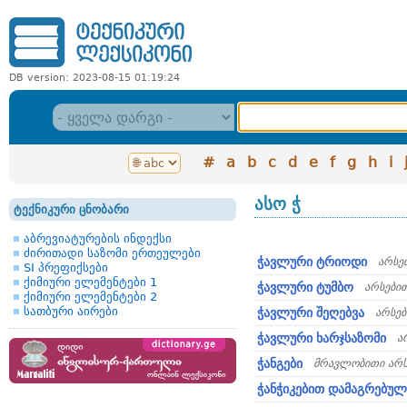
DB version: 2023-08-15 01:19:24
#
a
b
c
d
e
f
g
h
i
ასო ჭ
ტექნიკური ცნობარი
აბრევიატურების ინდექსი
ძირითადი საზომი ერთეულები
ჭავლური ტრიოდი
არსე
SI პრეფიქსები
ქიმიური ელემენტები 1
ჭავლური ტუმბო
არსები
ქიმიური ელემენტები 2
სათბური აირები
ჭავლური შეღებვა
არსებ
ჭავლური ხარჯსაზომი
ა
ჭანგები
მრავლობითი არს
ჭანჭიკებით დამაგრებულ