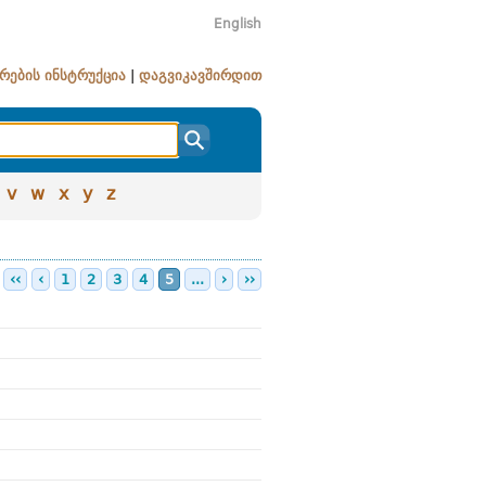
English
რების ინსტრუქცია
|
დაგვიკავშირდით
v
w
x
y
z
‹‹
‹
1
2
3
4
5
...
›
››