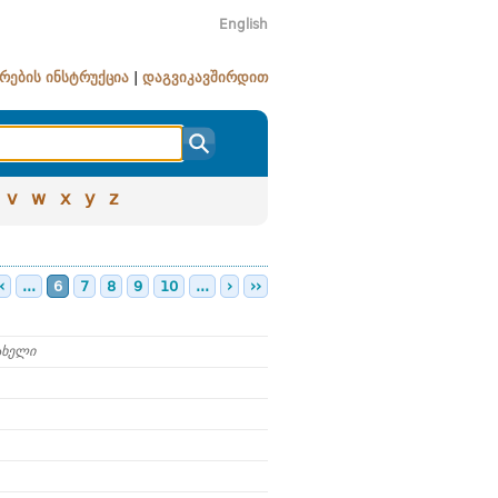
English
რების ინსტრუქცია
|
დაგვიკავშირდით
v
w
x
y
z
‹
...
6
7
8
9
10
...
›
››
ახელი