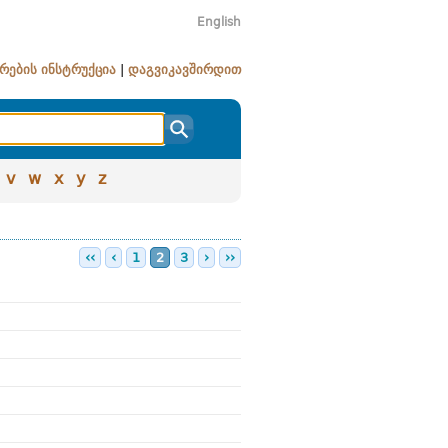
English
რების ინსტრუქცია
|
დაგვიკავშირდით
v
w
x
y
z
‹‹
‹
1
2
3
›
››