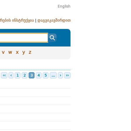
English
რების ინსტრუქცია
|
დაგვიკავშირდით
v
w
x
y
z
‹‹
‹
1
2
3
4
5
...
›
››