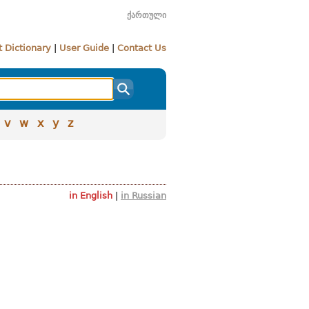
ქართული
 Dictionary
|
User Guide
|
Contact Us
v
w
x
y
z
in English
|
in Russian