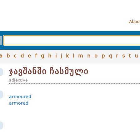
About
a
b
c
d
e
f
g
h
i
j
k
l
m
n
o
p
q
r
s
t
u
ჯავშანში ჩასმული
adjective
armoured
armored