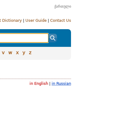
ქართული
 Dictionary
|
User Guide
|
Contact Us
v
w
x
y
z
in English
|
in Russian