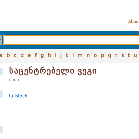
About
a
b
c
d
e
f
g
h
i
j
k
l
m
n
o
p
q
r
s
t
u
საცენტრებელი ვეგი
noun
tailstock