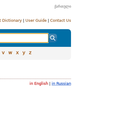
ქართული
 Dictionary
|
User Guide
|
Contact Us
v
w
x
y
z
in English
|
in Russian