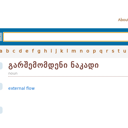
About
a
b
c
d
e
f
g
h
i
j
k
l
m
n
o
p
q
r
s
t
u
გარშემომდენი ნაკადი
noun
external flow