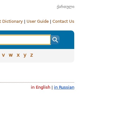
ქართული
 Dictionary
|
User Guide
|
Contact Us
v
w
x
y
z
in English
|
in Russian