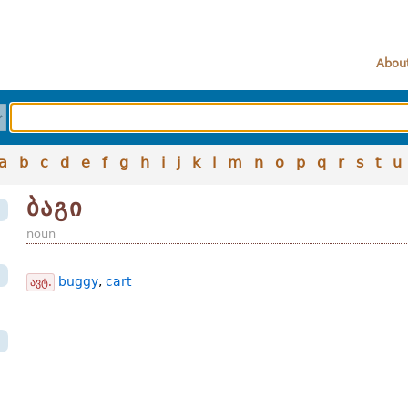
About
a
b
c
d
e
f
g
h
i
j
k
l
m
n
o
p
q
r
s
t
u
ბაგი
noun
buggy
,
cart
ავტ.