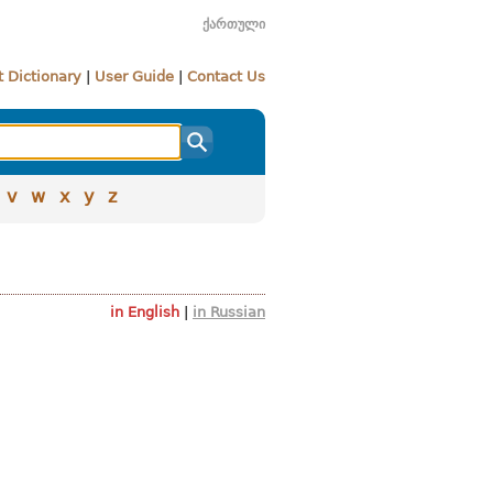
ქართული
 Dictionary
|
User Guide
|
Contact Us
v
w
x
y
z
in English
|
in Russian