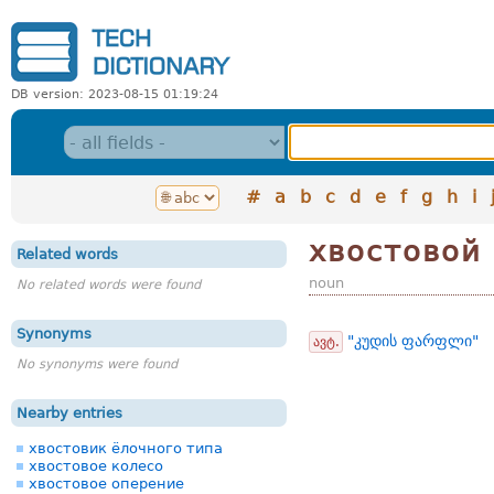
DB version: 2023-08-15 01:19:24
#
a
b
c
d
e
f
g
h
i
хвостовой
Related words
noun
No related words were found
Synonyms
"კუდის ფარფლი"
ავტ.
No synonyms were found
Nearby entries
хвостовик ёлочного типа
хвостовое колесо
хвостовое оперение