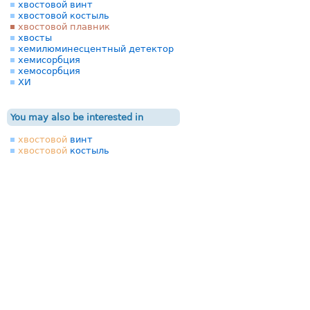
хвостовой винт
хвостовой костыль
хвостовой плавник
хвосты
хемилюминесцентный детектор
хемисорбция
хемосорбция
ХИ
You may also be interested in
хвостовой
винт
хвостовой
костыль