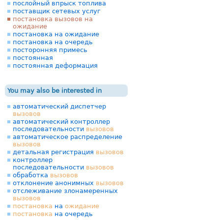
послойный впрыск топлива
поставщик сетевых услуг
постановка вызовов на
ожидание
постановка на ожидание
постановка на очередь
посторонняя примесь
постоянная
постоянная деформация
You may also be interested in
автоматический диспетчер
вызовов
автоматический контроллер
последовательности
вызовов
автоматическое распределение
вызовов
детальная регистрация
вызовов
контроллер
последовательности
вызовов
обработка
вызовов
отклонение анонимных
вызовов
отслеживание злонамеренных
вызовов
постановка
на
ожидание
постановка
на очередь